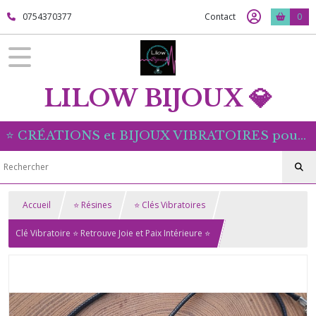
0754370377
Contact
0
LILOW BIJOUX 💎
⭐ CRÉATIONS et BIJOUX VIBRATOIRES pour Rayonner ⭐
Accueil
⭐ Résines
⭐ Clés Vibratoires
Clé Vibratoire ⭐ Retrouve Joie et Paix Intérieure ⭐